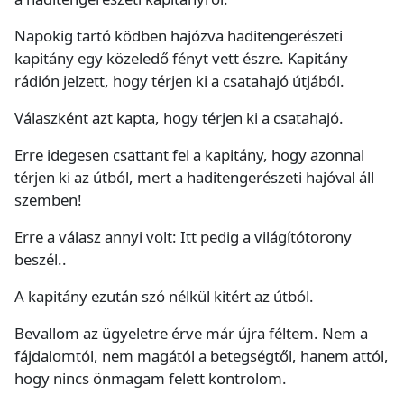
Napokig tartó ködben hajózva haditengerészeti
kapitány egy közeledő fényt vett észre. Kapitány
rádión jelzett, hogy térjen ki a csatahajó útjából.
Válaszként azt kapta, hogy térjen ki a csatahajó.
Erre idegesen csattant fel a kapitány, hogy azonnal
térjen ki az útból, mert a haditengerészeti hajóval áll
szemben!
Erre a válasz annyi volt: Itt pedig a világítótorony
beszél..
A kapitány ezután szó nélkül kitért az útból.
Bevallom az ügyeletre érve már újra féltem. Nem a
fájdalomtól, nem magától a betegségtől, hanem attól,
hogy nincs önmagam felett kontrolom.