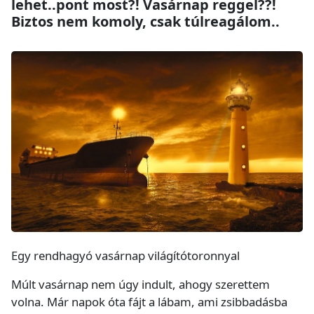
lehet..pont most?! Vasárnap reggel??!
Biztos nem komoly, csak túlreagálom..
Egy rendhagyó vasárnap világítótoronnyal
Múlt vasárnap nem úgy indult, ahogy szerettem
volna. Már napok óta fájt a lábam, ami zsibbadásba