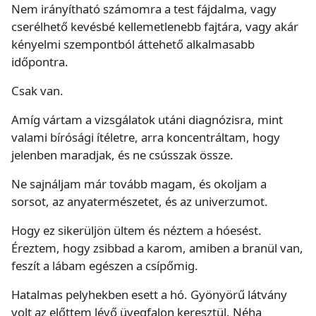
Nem irányítható számomra a test fájdalma, vagy
cserélhető kevésbé kellemetlenebb fajtára, vagy akár
kényelmi szempontból áttehető alkalmasabb
időpontra.
Csak van.
Amíg vártam a vizsgálatok utáni diagnózisra, mint
valami bírósági ítéletre, arra koncentráltam, hogy
jelenben maradjak, és ne csússzak össze.
Ne sajnáljam már tovább magam, és okoljam a
sorsot, az anyatermészetet, és az univerzumot.
Hogy ez sikerüljön ültem és néztem a hóesést.
Éreztem, hogy zsibbad a karom, amiben a branül van,
feszít a lábam egészen a csípőmig.
Hatalmas pelyhekben esett a hó. Gyönyörű látvány
volt az előttem lévő üvegfalon keresztül. Néha