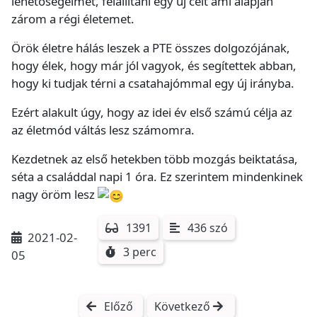
lehetőségeimet, felállítani egy új célt ami alapján
zárom a régi életemet.
Örök életre hálás leszek a PTE összes dolgozójának,
hogy élek, hogy már jól vagyok, és segítettek abban,
hogy ki tudjak térni a csatahajómmal egy új irányba.
Ezért alakult úgy, hogy az idei év első számú célja az
az életmód váltás lesz számomra.
Kezdetnek az első hetekben több mozgás beiktatása,
séta a családdal napi 1 óra. Ez szerintem mindenkinek
nagy öröm lesz
1391
436 szó
2021-02-
3 perc
05
Előző
Következő