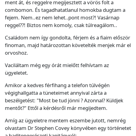
ment át, és reggelre megijesztett a vörös folt a
combomon. És tagadhatatlanul homokba dugtam a
fejem. Nem..ez nem lehet..pont most?! Vasárnap
reggel??! Biztos nem komoly, csak túlreagálom..
Családom nem így gondolta, férjem és a fiaim először
finoman, majd határozottan követelték menjek már el
orvoshoz.
Vaciláltam még egy órát mielőtt felhívtam az
ügyeletet.
Amikor a kedves férfihang a telefon túlvégén
végighallgatta a tüneteimet annyival zárta a
beszélgetést: "Most be tud jönni ? Azonnal? Küldjek
mentőt?" Ettől a kérdésről már megijedtem.
Amíg az ügyeletre mentem eszembe jutott, nemrég
olvastam Dr Stephen Covey könyvében egy történetet
a haditengerészeti kapitányról: