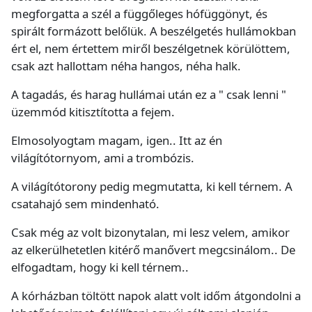
megforgatta a szél a függőleges hófüggönyt, és
spirált formázott belőlük. A beszélgetés hullámokban
ért el, nem értettem miről beszélgetnek körülöttem,
csak azt hallottam néha hangos, néha halk.
A tagadás, és harag hullámai után ez a " csak lenni "
üzemmód kitisztította a fejem.
Elmosolyogtam magam, igen.. Itt az én
világítótornyom, ami a trombózis.
A világítótorony pedig megmutatta, ki kell térnem. A
csatahajó sem mindenható.
Csak még az volt bizonytalan, mi lesz velem, amikor
az elkerülhetetlen kitérő manővert megcsinálom.. De
elfogadtam, hogy ki kell térnem..
A kórházban töltött napok alatt volt időm átgondolni a