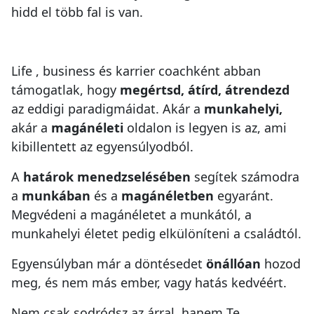
hidd el több fal is van.
Life , business és karrier coachként abban
támogatlak, hogy
megértsd, átírd, átrendezd
az eddigi paradigmáidat. Akár a
munkahelyi,
akár a
magánéleti
oldalon is legyen is az, ami
kibillentett az egyensúlyodból.
A
határok menedzselésében
segítek számodra
a
munkában
és a
magánéletben
egyaránt.
Megvédeni a magánéletet a munkától, a
munkahelyi életet pedig elkülöníteni a családtól.
Egyensúlyban már a döntésedet
önállóan
hozod
meg, és nem más ember, vagy hatás kedvéért.
Nem csak sodródsz az árral, hanem Te