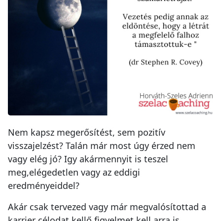
Nem
kapsz megerősítést, sem pozitív
visszajelzést? Talán már most úgy érzed nem
vagy elég jó? Igy akármennyit is teszel
meg,elégedetlen vagy az eddigi
eredményeiddel?
Akár csak tervezed vagy már megvalósítottad a
karrier célodat kellő figyelmet kell arra is