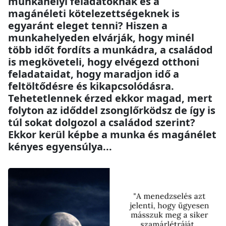
munkahelyi feladatoknak és a
magánéleti kötelezettségeknek is
egyaránt eleget tenni? Hiszen a
munkahelyeden elvárják, hogy minél
több időt fordíts a munkádra, a családod
is megköveteli, hogy elvégezd otthoni
feladataidat, hogy maradjon idő a
feltöltődésre és kikapcsolódásra.
Tehetetlennek érzed ekkor magad, mert
folyton az időddel zsonglőrködsz de így is
túl sokat dolgozol a családod szerint?
Ekkor kerül képbe a munka és magánélet
kényes egyensúlya...