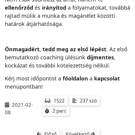
ellenőrződ
és
irányítod
a folyamatokat, továbbá
rajtad múlik a munka és magánélet közötti
határok átjárhatósága.
Önmagadért, tedd meg az első lépést
. Az első
bemutatkozó coaching ülésünk
díjmentes
,
kockázat és további kötelezettség nélkül.
Kérj
most időpontot a
főoldalon
a
kapcsolat
menüpontban!
1522
237 szó
2021-02-
2 perc
08
Előző
Következő