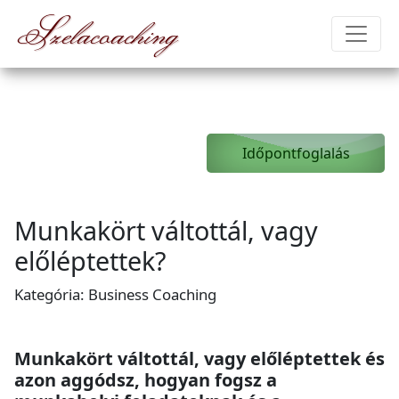
Szelacoaching
Időpontfoglalás
Munkakört váltottál, vagy
előléptettek?
Kategória: Business Coaching
Munkakört váltottál, vagy előléptettek és
azon aggódsz, hogyan fogsz a