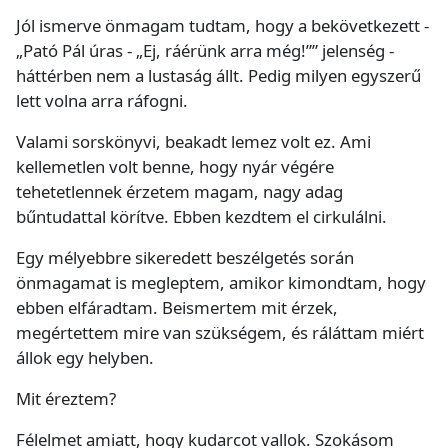
Jól ismerve önmagam tudtam, hogy a bekövetkezett -
„Pató Pál úras - „Ej, ráérünk arra még!”” jelenség -
háttérben nem a lustaság állt. Pedig milyen egyszerű
lett volna arra ráfogni.
Valami sorskönyvi, beakadt lemez volt ez. Ami
kellemetlen volt benne, hogy nyár végére
tehetetlennek érzetem magam, nagy adag
bűntudattal körítve. Ebben kezdtem el cirkulálni.
Egy mélyebbre sikeredett beszélgetés során
önmagamat is megleptem, amikor kimondtam, hogy
ebben elfáradtam. Beismertem mit érzek,
megértettem mire van szükségem, és ráláttam miért
állok egy helyben.
Mit éreztem?
Félelmet amiatt, hogy kudarcot vallok. Szokásom