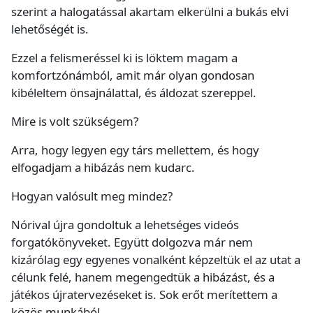
szerint a halogatással akartam elkerülni a bukás elvi
lehetőségét is.
Ezzel a felismeréssel ki is löktem magam a
komfortzónámból, amit már olyan gondosan
kibéleltem önsajnálattal, és áldozat szereppel.
Mire is volt szükségem?
Arra, hogy legyen egy társ mellettem, és hogy
elfogadjam a hibázás nem kudarc.
Hogyan valósult meg mindez?
Nórival újra gondoltuk a lehetséges videós
forgatókönyveket. Együtt dolgozva már nem
kizárólag egy egyenes vonalként képzeltük el az utat a
célunk felé, hanem megengedtük a hibázást, és a
játékos újratervezéseket is. Sok erőt merítettem a
közös munkából.