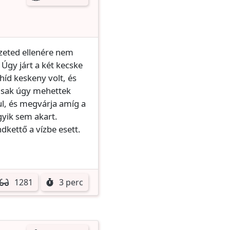
zeted ellenére nem
 Úgy járt a két kecske
 híd keskeny volt, és
Csak úgy mehettek
ul, és megvárja amíg a
gyik sem akart.
dkettő a vízbe esett.
1281
3 perc