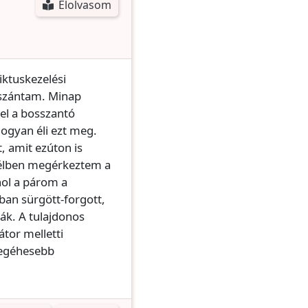
Elolvasom
iktuskezelési
 szántam. Minap
l a bosszantó
ogyan éli ezt meg.
, amit ezúton is
délben megérkeztem a
ahol a párom a
ban sürgött-forgott,
ák. A tulajdonos
átor melletti
 legéhesebb