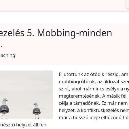
kezelés 5. Mobbing-minden
.
oaching
Eljutottunk az ötödik részig, a
mobbingról írok, az áldozat sze
szint, ahol már nincs esélye a n
megteremtésének. A másik fél, 
célja a támadónak. Ez már nem 
helyzet, a konfliktuskezelés ne
már a hosszú ideje elhúzódó tö
mésztő helyzet áll fen.