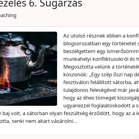
ezelés 6. Sugárzás
oaching
Az utolsó résznek ebben a konfl
blogsorozatban egy történetet
beszélgettem egy ismerősömme
munkahelyi konfliktusokról és h
Megosztotta velünk a történetét
köszönök: „Egy szép őszi nap 
fesztiválon felállított sátorba, 
tulajdonos feleségével már javá
hogy az éhes tömeget kiszolgálj
ugyanezzel foglalatoskodott a s
 baj volt, a sátorban olyan feszültség érződött, hogy az a
totta, senki nem akart vásárolni...