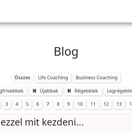
Blog
Összes
Life Coaching
Business Coaching
gfrisebbek
Újabbak
Régebbiek
Legrégebb
3
4
5
6
7
8
9
10
11
12
13
1
zzel mit kezdeni...