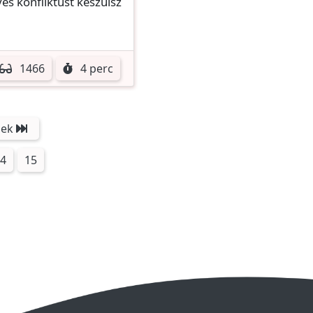
es konfliktust készülsz
1466
4 perc
iek
4
15