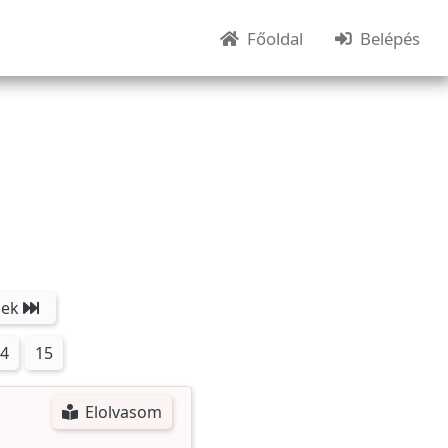
(current)
(cu
Főoldal
Belépés
iek
4
15
Elolvasom