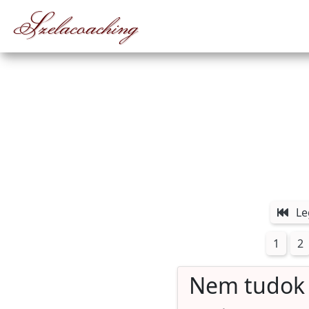
Szelacoaching
Le
1
2
Nem tudok e