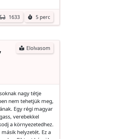
1633
5 perc
,
Elolvasom
soknak nagy tétje
ében nem tehetjük meg,
ának. Egy régi magyar
ogass, verebekkel
azkodj a környezetedhez.
 másik helyzetét. Ez a