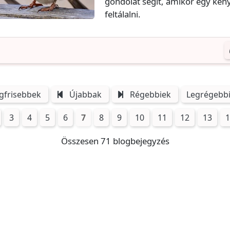
gondolat segít, amikor egy kény
feltálalni.
gfrisebbek
Újabbak
Régebbiek
Legrégebb
3
4
5
6
7
8
9
10
11
12
13
1
Összesen 71 blogbejegyzés