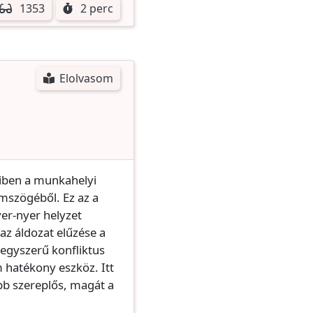
1353
2 perc
Elolvasom
miben a munkahelyi
mszögéből. Ez az a
yer-nyer helyzet
az áldozat elűzése a
egyszerű konfliktus
m hatékony eszköz. Itt
bb szereplős, magát a