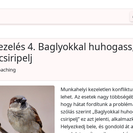
ezelés 4. Baglyokkal huhogass
siripelj
oaching
Munkahelyi kezeletlen konfliktu
lehet. Az esetek nagy többség
hogy hátat fordítunk a problém
szólás szerint „Baglyokkal huh
csiripelj” ez azt jelenti, alkalm
Helyezkedj bele, és gondold át a