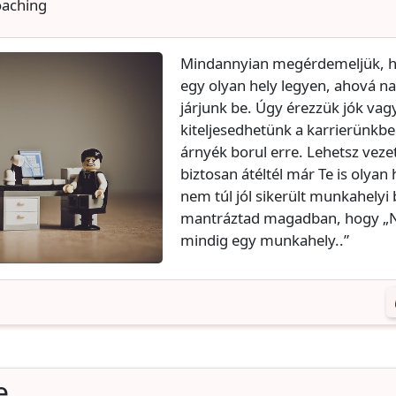
oaching
Mindannyian megérdemeljük, 
egy olyan hely legyen, ahová 
járjunk be. Úgy érezzük jók vag
kiteljesedhetünk a karrierünkb
árnyék borul erre. Lehetsz veze
biztosan átéltél már Te is olyan
nem túl jól sikerült munkahelyi 
mantráztad magadban, hogy „N
mindig egy munkahely..”
e