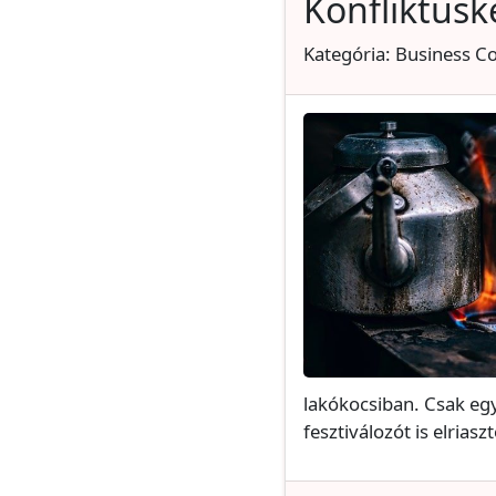
Konfliktusk
Kategória: Business C
lakókocsiban. Csak egy
fesztiválozót is elriasz