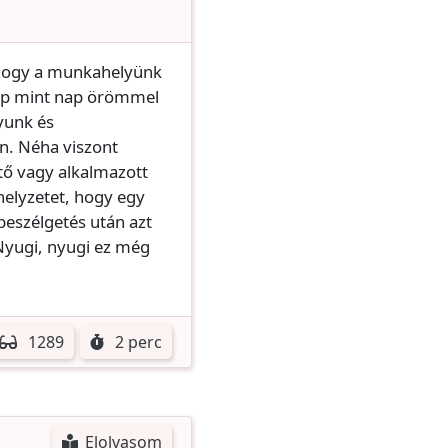
hogy a munkahelyünk
nap mint nap örömmel
yunk és
en. Néha viszont
tő vagy alkalmazott
 helyzetet, hogy egy
beszélgetés után azt
yugi, nyugi ez még
1289
2 perc
Elolvasom